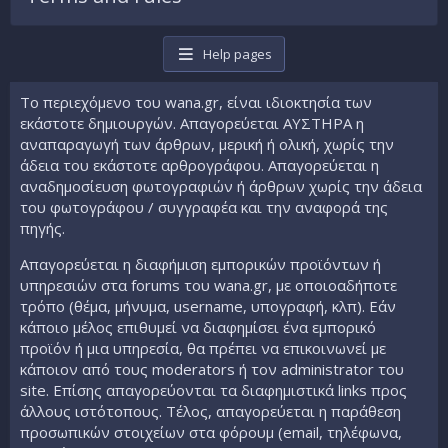
Help pages
Το περιεχόμενο του wana.gr, είναι ιδιοκτησία των
εκάστοτε δημιουργών. Απαγορεύεται ΑΥΣΤΗΡΑ η
αναπαραγωγή των άρθρων, μερική ή ολική, χωρίς την
άδεια του εκάστοτε αρθρογράφου. Απαγορεύεται η
αναδημοσίευση φωτογραφιών ή άρθρων χωρίς την άδεια
του φωτογράφου / συγγραφέα και την αναφορά της
πηγής.
Απαγορεύεται η διαφήμιση εμπορικών προϊόντων ή
υπηρεσιών στα forums του wana.gr, με οποιοαδήποτε
τρόπο (θέμα, μήνυμα, username, υπογραφή, κλπ). Εάν
κάποιο μέλος επιθυμεί να διαφημίσει ένα εμπορικό
προϊόν ή μια υπηρεσία, θα πρέπει να
επικοινωνεί με
κάποιον από τους moderators ή τον administrator του
site
. Επίσης απαγορεύονται τα διαφημιστικά links προς
άλλους ιστότοπους. Τέλος, απαγορεύεται η παράθεση
προσωπικών στοιχείων στα φόρουμ (email, τηλέφωνα,