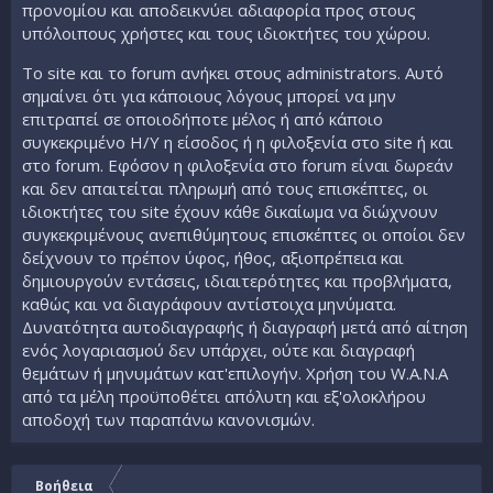
προνομίου και αποδεικνύει αδιαφορία προς στους
υπόλοιπους χρήστες και τους ιδιοκτήτες του χώρου.
Το site και το forum ανήκει στους administrators. Αυτό
σημαίνει ότι για κάποιους λόγους μπορεί να μην
επιτραπεί σε οποιοδήποτε μέλος ή από κάποιο
συγκεκριμένο Η/Υ η είσοδος ή η φιλοξενία στο site ή και
στο forum. Εφόσον η φιλοξενία στο forum είναι δωρεάν
και δεν απαιτείται πληρωμή από τους επισκέπτες, οι
ιδιοκτήτες του site έχουν κάθε δικαίωμα να διώχνουν
συγκεκριμένους ανεπιθύμητους επισκέπτες οι οποίοι δεν
δείχνουν το πρέπον ύφος, ήθος, αξιοπρέπεια και
δημιουργούν εντάσεις, ιδιαιτερότητες και προβλήματα,
καθώς και να διαγράφουν αντίστοιχα μηνύματα.
Δυνατότητα αυτοδιαγραφής ή διαγραφή μετά από αίτηση
ενός λογαριασμού δεν υπάρχει, ούτε και διαγραφή
θεμάτων ή μηνυμάτων κατ'επιλογήν. Χρήση του W.A.N.A
από τα μέλη προϋποθέτει απόλυτη και εξ'ολοκλήρου
αποδοχή των παραπάνω κανονισμών.
Βοήθεια