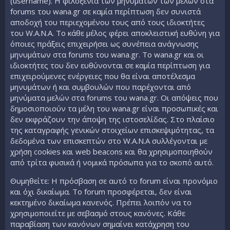
(username). Η φιλοξενία των μηνυμάτων των μελών στα
forums του wana.gr σε καμία περίπτωση δεν συνιστά
αποδοχή του περιεχομένου τους από τους ιδιοκτήτες
του W.A.N.A. Το κάθε μέλος φέρει αποκλειστική ευθύνη για
όποιες πράξεις επιχειρήσει ως συνέπεια ανάγνωσης
μηνυμάτων στα forums του wana.gr. Το wana.gr και οι
ιδιοκτήτες του δεν ευθύνονται σε καμία περίπτωση για
επιχειρούμενες ενέργειες που θα είναι αποτέλεσμα
μηνυμάτων ή και συμβουλών που παρέχονται από
μηνύματα μελών στα forums του wana.gr. Οι απόψεις που
δημοσιοποιoύν τα μέλη του wana.gr είναι προσωπικές και
δεν εκφράζουν την άποψη της ιστοσελίδας. Στο πλαίσιο
της καταγραφής γενικών στοιχείων επισκεψιμότητας, τα
δεδομένα των επισκεπτών στο W.A.N.A συλλέγονται με
χρήση cookies και web beacons και θα χρησιμοποιηθούν
από τρίτα φυσικά ή νομικά πρόσωπα για το σκοπό αυτό.
Θυμηθείτε: Η πρόσβαση σε αυτό το forum είναι προνόμιο
και όχι δικαίωμα. Το forum προσφέρεται, δεν είναι
κεκτημένο δικαίωμα κανενός. Πρέπει λοιπόν να το
χρησιμοποιείτε με σεβασμό στους κανόνες. Κάθε
παραβίαση των κανόνων σημαίνει κατάχρηση του