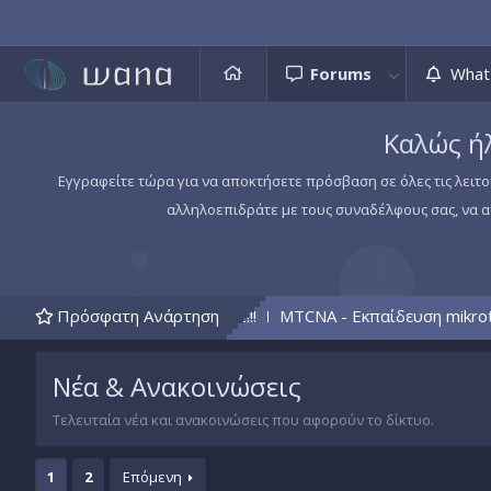
Forums
What
Καλώς ήλ
Εγγραφείτε τώρα για να αποκτήσετε πρόσβαση σε όλες τις λειτο
αλληλοεπιδράτε με τους συναδέλφους σας, να απ
αραντίνα mode..... Vol 2!!!
Πρόσφατη Ανάρτηση
MTCNA - Εκπαίδευση mikrotik
Νέα & Ανακοινώσεις
Τελευταία νέα και ανακοινώσεις που αφορούν το δίκτυο.
1
2
Επόμενη