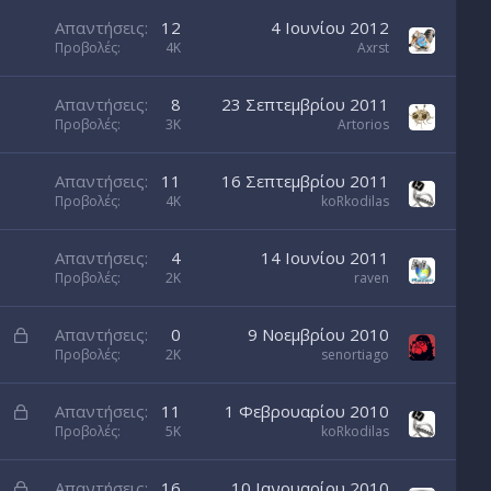
Απαντήσεις
12
4 Ιουνίου 2012
Προβολές
4K
Axrst
Απαντήσεις
8
23 Σεπτεμβρίου 2011
Προβολές
3K
Artorios
Απαντήσεις
11
16 Σεπτεμβρίου 2011
Προβολές
4K
koRkodilas
Απαντήσεις
4
14 Ιουνίου 2011
Προβολές
2K
raven
L
Απαντήσεις
0
9 Νοεμβρίου 2010
o
Προβολές
2K
senortiago
c
k
L
Απαντήσεις
11
1 Φεβρουαρίου 2010
e
o
Προβολές
5K
koRkodilas
d
c
k
L
Απαντήσεις
16
10 Ιανουαρίου 2010