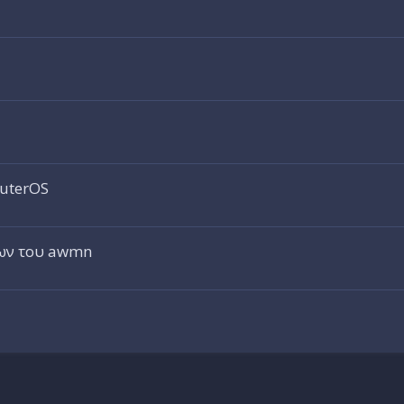
outerOS
ων του awmn