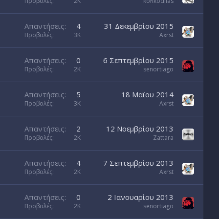
ο
Προβολές
2K
koRkodilas
μ
έ
ν
Απαντήσεις
4
31 Δεκεμβρίου 2015
ο
Προβολές
3K
Axrst
Απαντήσεις
0
6 Σεπτεμβρίου 2015
Προβολές
2K
senortiago
Απαντήσεις
5
18 Μαϊου 2014
Προβολές
3K
Axrst
Απαντήσεις
2
12 Νοεμβρίου 2013
Προβολές
2K
Zattara
Απαντήσεις
4
7 Σεπτεμβρίου 2013
Προβολές
2K
Axrst
Απαντήσεις
0
2 Ιανουαρίου 2013
Προβολές
2K
senortiago