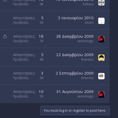
e
o
Προβολές
6K
Zattara
d
c
k
Απαντήσεις
5
3 Ιανουαρίου 2010
e
Προβολές
3K
intzes
d
L
Απαντήσεις
18
28 Δεκεμβρίου 2009
o
Προβολές
7K
senortiago
c
k
Απαντήσεις
5
22 Δεκεμβρίου 2009
e
Προβολές
4K
thanasis
d
Απαντήσεις
3
2 Σεπτεμβρίου 2009
Προβολές
3K
Artorios
Απαντήσεις
10
31 Αυγούστου 2009
Προβολές
5K
senortiago
You must log in or register to post here.