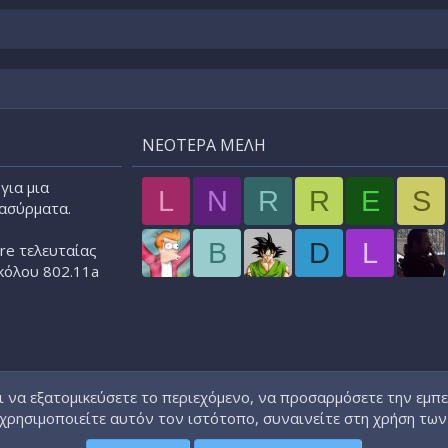
ΝΕΌΤΕΡΑ ΜΈΛΗ
για μια
L
N
R
R
E
S
 ασύρματα.
B
D
L
re τελευταίας
κόλου 802.11a
ι να εξατομικεύσετε το περιεχόμενο, να προσαρμόσετε την εμπε
χρησιμοποιείτε αυτόν τον ιστότοπο, συναινείτε στη χρήση των 