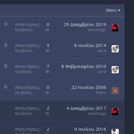
Filters
Κ
Απαντήσεις
0
29 Δεκεμβρίου 2019
α
Προβολές
4K
senortiago
ρ
φ
Κ
Απαντήσεις
5
8 Ιουλίου 2014
ι
α
Προβολές
3K
Axrst
τ
ρ
σ
φ
Κ
Απαντήσεις
7
8 Φεβρουαρίου 2010
ω
ι
α
Προβολές
4K
Axrst
μ
τ
ρ
έ
σ
φ
ν
Κ
Απαντήσεις
0
22 Ιουνίου 2006
ω
ι
X
ο
α
Προβολές
3K
Xnara
μ
τ
ρ
έ
σ
φ
ν
Απαντήσεις
2
4 Δεκεμβρίου 2017
ω
ι
ο
Προβολές
3K
senortiago
μ
τ
έ
σ
ν
Απαντήσεις
2
9 Ιουλίου 2016
ω